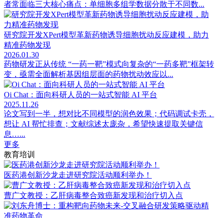
者常面临三大核心痛点：单细胞多组学数据分散于不同数...
研究院开发XPert模型革新药物诱导细胞扰动反应建模，助力
精准药物发现
2026.01.30
药物研发正从传统 “一药一靶”模式向复杂的“一药多靶”框架转
变，亟需全面解析基因组层面的药物扰动效应以...
Oi Chat：面向科研人员的一站式智能 AI 平台
2025.11.26
论文写到一半，想对比不同模型的润色效果；代码调试卡壳，
想让 AI 帮忙排查；文献综述太庞杂，希望快速提取关键信
息…...
更多
教育培训
医药港创新沙龙走进研究院活动顺利举办！
曹广文教授：乙肝病毒整合致癌新发现和治疗切入点