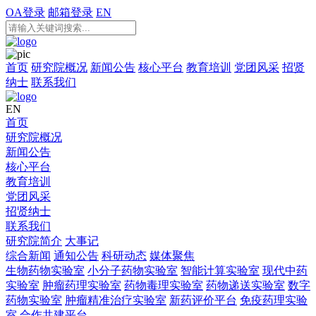
OA登录
邮箱登录
EN
首页
研究院概况
新闻公告
核心平台
教育培训
党团风采
招贤
纳士
联系我们
EN
首页
研究院概况
新闻公告
核心平台
教育培训
党团风采
招贤纳士
联系我们
研究院简介
大事记
综合新闻
通知公告
科研动态
媒体聚焦
生物药物实验室
小分子药物实验室
智能计算实验室
现代中药
实验室
肿瘤药理实验室
药物毒理实验室
药物递送实验室
数字
药物实验室
肿瘤精准治疗实验室
新药评价平台
免疫药理实验
室
合作共建平台