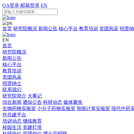
OA登录
邮箱登录
EN
首页
研究院概况
新闻公告
核心平台
教育培训
党团风采
招贤纳
EN
首页
研究院概况
新闻公告
核心平台
教育培训
党团风采
招贤纳士
联系我们
研究院简介
大事记
综合新闻
通知公告
科研动态
媒体聚焦
生物药物实验室
小分子药物实验室
智能计算实验室
现代中药
作共建平台
培训动态
继续教育
校园生活
党建灯塔
科研岗位
管理岗位
博士后招聘