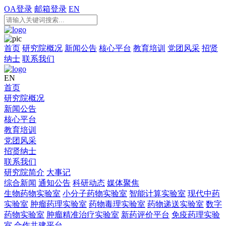
OA登录
邮箱登录
EN
首页
研究院概况
新闻公告
核心平台
教育培训
党团风采
招贤
纳士
联系我们
EN
首页
研究院概况
新闻公告
核心平台
教育培训
党团风采
招贤纳士
联系我们
研究院简介
大事记
综合新闻
通知公告
科研动态
媒体聚焦
生物药物实验室
小分子药物实验室
智能计算实验室
现代中药
实验室
肿瘤药理实验室
药物毒理实验室
药物递送实验室
数字
药物实验室
肿瘤精准治疗实验室
新药评价平台
免疫药理实验
室
合作共建平台