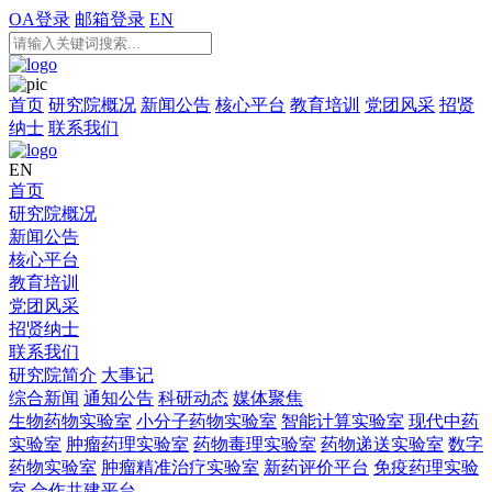
OA登录
邮箱登录
EN
首页
研究院概况
新闻公告
核心平台
教育培训
党团风采
招贤
纳士
联系我们
EN
首页
研究院概况
新闻公告
核心平台
教育培训
党团风采
招贤纳士
联系我们
研究院简介
大事记
综合新闻
通知公告
科研动态
媒体聚焦
生物药物实验室
小分子药物实验室
智能计算实验室
现代中药
实验室
肿瘤药理实验室
药物毒理实验室
药物递送实验室
数字
药物实验室
肿瘤精准治疗实验室
新药评价平台
免疫药理实验
室
合作共建平台