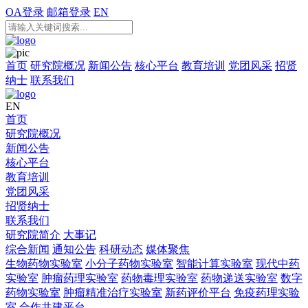
OA登录
邮箱登录
EN
首页
研究院概况
新闻公告
核心平台
教育培训
党团风采
招贤
纳士
联系我们
EN
首页
研究院概况
新闻公告
核心平台
教育培训
党团风采
招贤纳士
联系我们
研究院简介
大事记
综合新闻
通知公告
科研动态
媒体聚焦
生物药物实验室
小分子药物实验室
智能计算实验室
现代中药
实验室
肿瘤药理实验室
药物毒理实验室
药物递送实验室
数字
药物实验室
肿瘤精准治疗实验室
新药评价平台
免疫药理实验
室
合作共建平台