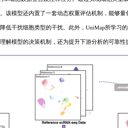
。该模型还内置了一套动态权重评估机制，能够量
降低干扰细胞类型的干扰。此外，UniMap所学习
理解模型的决策机制，还为提升下游分析的可靠性