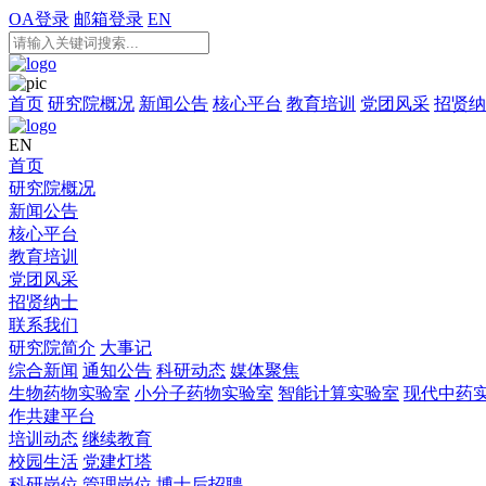
OA登录
邮箱登录
EN
首页
研究院概况
新闻公告
核心平台
教育培训
党团风采
招贤纳
EN
首页
研究院概况
新闻公告
核心平台
教育培训
党团风采
招贤纳士
联系我们
研究院简介
大事记
综合新闻
通知公告
科研动态
媒体聚焦
生物药物实验室
小分子药物实验室
智能计算实验室
现代中药
作共建平台
培训动态
继续教育
校园生活
党建灯塔
科研岗位
管理岗位
博士后招聘