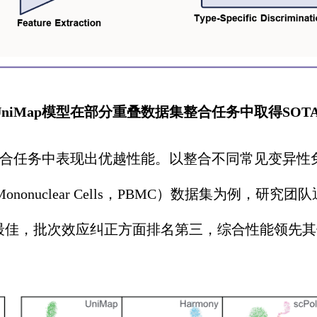
UniMap模型在部分重叠数据集整合任务中取得SOT
中表现出优越性能。以整合不同常见变异性免疫缺陷（Common
ood Mononuclear Cells，PBMC）数据集
表现最佳，批次效应纠正方面排名第三，综合性能领先