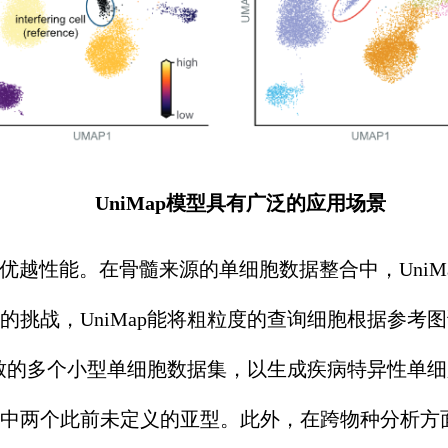
UniMap模型具有广泛的应用场景
的优越性能。在骨髓来源的单细胞数据整合中，Uni
的挑战，UniMap能将粗粒度的查询细胞根据参考
一致的多个小型单细胞数据集，以生成疾病特异性单细
中两个此前未定义的亚型。此外，在跨物种分析方面，