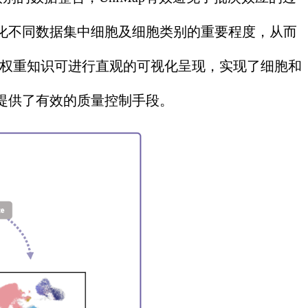
化不同数据集中细胞及细胞类别的重要程度，从而
的权重知识可进行直观的可视化呈现，实现了细胞和
提供了有效的质量控制手段。