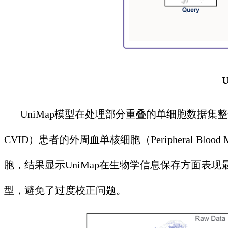
UniMap模型在处理部分重叠的单细胞数据集整合任务
CVID）患者的外周血单核细胞（Peripheral Bl
胞，结果显示UniMap在生物学信息保存方面
型，避免了过度校正问题。