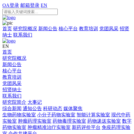
OA登录
邮箱登录
EN
首页
研究院概况
新闻公告
核心平台
教育培训
党团风采
招贤
纳士
联系我们
EN
首页
研究院概况
新闻公告
核心平台
教育培训
党团风采
招贤纳士
联系我们
研究院简介
大事记
综合新闻
通知公告
科研动态
媒体聚焦
生物药物实验室
小分子药物实验室
智能计算实验室
现代中药
实验室
肿瘤药理实验室
药物毒理实验室
药物递送实验室
数字
药物实验室
肿瘤精准治疗实验室
新药评价平台
免疫药理实验
室
合作共建平台