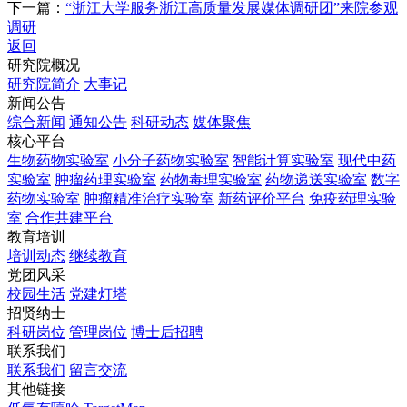
下一篇：
“浙江大学服务浙江高质量发展媒体调研团”来院参观
调研
返回
研究院概况
研究院简介
大事记
新闻公告
综合新闻
通知公告
科研动态
媒体聚焦
核心平台
生物药物实验室
小分子药物实验室
智能计算实验室
现代中药
实验室
肿瘤药理实验室
药物毒理实验室
药物递送实验室
数字
药物实验室
肿瘤精准治疗实验室
新药评价平台
免疫药理实验
室
合作共建平台
教育培训
培训动态
继续教育
党团风采
校园生活
党建灯塔
招贤纳士
科研岗位
管理岗位
博士后招聘
联系我们
联系我们
留言交流
其他链接