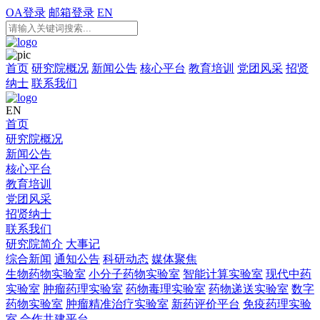
OA登录
邮箱登录
EN
首页
研究院概况
新闻公告
核心平台
教育培训
党团风采
招贤
纳士
联系我们
EN
首页
研究院概况
新闻公告
核心平台
教育培训
党团风采
招贤纳士
联系我们
研究院简介
大事记
综合新闻
通知公告
科研动态
媒体聚焦
生物药物实验室
小分子药物实验室
智能计算实验室
现代中药
实验室
肿瘤药理实验室
药物毒理实验室
药物递送实验室
数字
药物实验室
肿瘤精准治疗实验室
新药评价平台
免疫药理实验
室
合作共建平台