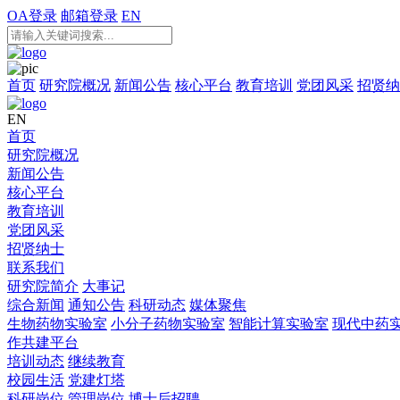
OA登录
邮箱登录
EN
首页
研究院概况
新闻公告
核心平台
教育培训
党团风采
招贤纳
EN
首页
研究院概况
新闻公告
核心平台
教育培训
党团风采
招贤纳士
联系我们
研究院简介
大事记
综合新闻
通知公告
科研动态
媒体聚焦
生物药物实验室
小分子药物实验室
智能计算实验室
现代中药
作共建平台
培训动态
继续教育
校园生活
党建灯塔
科研岗位
管理岗位
博士后招聘