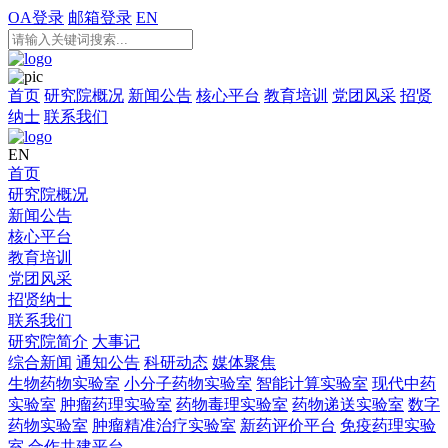
OA登录
邮箱登录
EN
首页
研究院概况
新闻公告
核心平台
教育培训
党团风采
招贤
纳士
联系我们
EN
首页
研究院概况
新闻公告
核心平台
教育培训
党团风采
招贤纳士
联系我们
研究院简介
大事记
综合新闻
通知公告
科研动态
媒体聚焦
生物药物实验室
小分子药物实验室
智能计算实验室
现代中药
实验室
肿瘤药理实验室
药物毒理实验室
药物递送实验室
数字
药物实验室
肿瘤精准治疗实验室
新药评价平台
免疫药理实验
室
合作共建平台