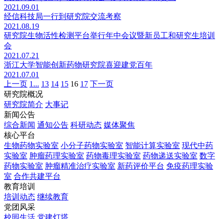
2021.09.01
经信科技局一行到研究院交流考察
2021.08.19
研究院生物活性检测平台举行年中会议暨新员工和研究生培训
会
2021.07.21
浙江大学智能创新药物研究院喜迎建党百年
2021.07.01
上一页
1...
13
14
15
16
17
下一页
研究院概况
研究院简介
大事记
新闻公告
综合新闻
通知公告
科研动态
媒体聚焦
核心平台
生物药物实验室
小分子药物实验室
智能计算实验室
现代中药
实验室
肿瘤药理实验室
药物毒理实验室
药物递送实验室
数字
药物实验室
肿瘤精准治疗实验室
新药评价平台
免疫药理实验
室
合作共建平台
教育培训
培训动态
继续教育
党团风采
校园生活
党建灯塔