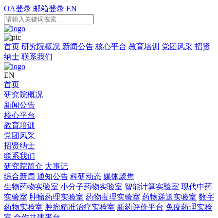
OA登录
邮箱登录
EN
首页
研究院概况
新闻公告
核心平台
教育培训
党团风采
招贤
纳士
联系我们
EN
首页
研究院概况
新闻公告
核心平台
教育培训
党团风采
招贤纳士
联系我们
研究院简介
大事记
综合新闻
通知公告
科研动态
媒体聚焦
生物药物实验室
小分子药物实验室
智能计算实验室
现代中药
实验室
肿瘤药理实验室
药物毒理实验室
药物递送实验室
数字
药物实验室
肿瘤精准治疗实验室
新药评价平台
免疫药理实验
室
合作共建平台